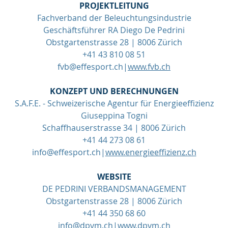
PROJEKTLEITUNG
Fachverband der Beleuchtungsindustrie
Geschäftsführer RA Diego De Pedrini
Obstgartenstrasse 28 | 8006 Zürich
+41 43 810 08 51
fvb@effesport.ch
|
www.fvb.ch
KONZEPT UND BERECHNUNGEN
S.A.F.E. - Schweizerische Agentur für Energieeffizienz
Giuseppina Togni
Schaffhauserstrasse 34 | 8006 Zürich
+41 44 273 08 61
info@effesport.ch
|
www.energieeffizienz.ch
WEBSITE
DE PEDRINI VERBANDSMANAGEMENT
Obstgartenstrasse 28 | 8006 Zürich
+41 44 350 68 60
info@dpvm.ch
|
www.dpvm.ch