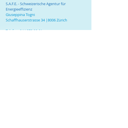
S.A.F.E. - Schweizerische Agentur für
Energieeffizienz
Giuseppina Togni
Schaffhauserstrasse 34 |8006 Zürich
Telefon:
044 273 08 61
E-Mail:
info@effesport.ch