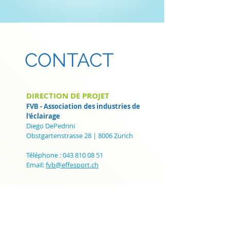
CONTACT
DIRECTION DE PROJET
FVB - Association des industries de
l'éclairage
Diego DePedrini
Obstgartenstrasse 28 | 8006 Zurich
Téléphone :
043 810 08 51
Email:
fvb@effesport.ch
PERSONNE DE CONTACT
effeSPORT
S.A.F.E - Agence suisse pour
l'efficacité énergétique