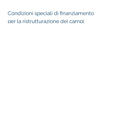
Condizioni speciali di finanziamento
per la ristrutturazione dei campi
sportivi
Se il numero dei punti luce prima e dopo la
ristrutturazione non è identico, il minore dei
due numeri è determinante per il contributo.
La sovvenzione ammonta a un massimo del
30% dei costi effettivi (ossia investimenti
meno eventuali sovvenzioni). Almeno sei luci
devono essere sostituite. Gli importi dei
finanziamenti sono esenti da IVA.
Le presenti Condizioni Generali si applicano
nella presente versione, soggette a modifiche. Si
applica il diritto svizzero, foro competente è
Zurigo. Dal 1 gennaio 2022